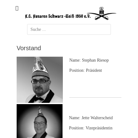
Zum
HSW - Logo
K. G. Husaren
Inhalt
springen
Schwarz-Weiß 1950
Suchen
e.V.
nach:
Vorstand
Name: Stephan Riesop
Position: Präsident
Name: Jette Walterscheid
Position: Vizepräsidentin