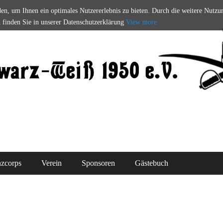
den, um Ihnen ein optimales Nutzererlebnis zu bieten. Durch die weitere Nutzu
u finden Sie in unserer Datenschutzerklärung
View more
arz-Weiß 1950 e.V.
zcorps
Verein
Sponsoren
Gästebuch