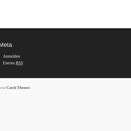
Meta
Anmelden
Entries
RSS
 von
Catch Themes