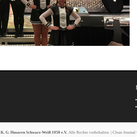
6
K. G. Husaren Schwarz-Weiß 1950 e.V.
. Alle Rechte vorbehalten. | Clean Journal