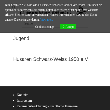
Zum
Bitte beachten Sie, dass wir auf unserer Webseite Cookies verwenden, um Ihnen ein
HSW - Logo
K. G. Husaren
Inhalt
optimales Nutzererlebnis zu bieten. Durch die weitere Nutzung unserer Webseite
springen
erklären Sie sich damit einverstanden. Weitere Informationen dazu finden Sie in
Schwarz-Weiß 1950
unserer Datenschutzerklärung
View more
Suchen
e.V.
Cookies settings
Accept
nach:
Jugend
Husaren Schwarz-Weiss 1950 e.V.
Kontakt
Impressum
Datenschutzerklärung – rechtliche Hinweise